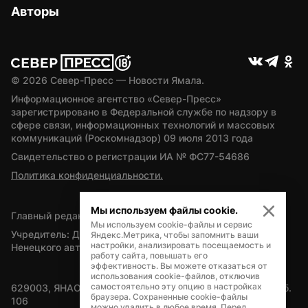
Авторы
© 
2026
 Север-Пресс — Новости Ямала.
Информационное агентство «Север-Пресс» 
зарегистрировано в Федеральной службе по надзору в 
сфере связи, информационных технологий и массовых 
коммуникаций (Роскомнадзор) 09 июля 2013 года
Свидетельство о регистрации ИА № ФС77-54686
Политика конфиденциальности.
Мы используем файлы cookie.
Главный редактор — А.Л. Поздеев
Мы используем cookie-файлы и сервис
Учредитель: Департамент внутренней политики Ямало-
Яндекс.Метрика, чтобы запомнить ваши
настройки, анализировать посещаемость и
Ненецкого автономного округа
работу сайта, повышать его
эффективность. Вы можете отказаться от
использования cookie-файлов, отключив
самостоятельно эту опцию в настройках
629003, ЯНАО, Салехард, мкр. Богдана Кнунянца, д.1, каб. 
браузера. Сохраненные cookie-файлы
106
можно удалить в любое время. Перед