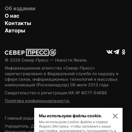
Об издании
О нас
Контакты
Авторы
© 
2026
 Север-Пресс — Новости Ямала.
Информационное агентство «Север-Пресс» 
зарегистрировано в Федеральной службе по надзору в 
сфере связи, информационных технологий и массовых 
коммуникаций (Роскомнадзор) 09 июля 2013 года
Свидетельство о регистрации ИА № ФС77-54686
Политика конфиденциальности.
Мы используем файлы cookie.
Главный редактор — А.Л. Поздеев
Мы используем cookie-файлы и сервис
Учредитель: Департамент внутренней политики Ямало-
Яндекс.Метрика, чтобы запомнить ваши
настройки, анализировать посещаемость и
Ненецкого автономного округа