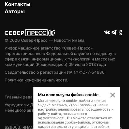
Контакты
Авторы
© 
2026
 Север-Пресс — Новости Ямала.
Информационное агентство «Север-Пресс» 
зарегистрировано в Федеральной службе по надзору в 
сфере связи, информационных технологий и массовых 
коммуникаций (Роскомнадзор) 09 июля 2013 года
Свидетельство о регистрации ИА № ФС77-54686
Политика конфиденциальности.
Мы используем файлы cookie.
Главный редактор — А.Л. Поздеев
Мы используем cookie-файлы и сервис
Учредитель: Департамент внутренней политики Ямало-
Яндекс.Метрика, чтобы запомнить ваши
настройки, анализировать посещаемость и
Ненецкого автономного округа
работу сайта, повышать его
эффективность. Вы можете отказаться от
использования cookie-файлов, отключив
самостоятельно эту опцию в настройках
629003, ЯНАО, Салехард, мкр. Богдана Кнунянца, д.1, каб. 