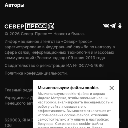
Авторы
© 
2026
 Север-Пресс — Новости Ямала.
Информационное агентство «Север-Пресс» 
зарегистрировано в Федеральной службе по надзору в 
сфере связи, информационных технологий и массовых 
коммуникаций (Роскомнадзор) 09 июля 2013 года
Свидетельство о регистрации ИА № ФС77-54686
Политика конфиденциальности.
Мы используем файлы cookie.
Главный редактор — А.Л. Поздеев
Мы используем cookie-файлы и сервис
Учредитель: Департамент внутренней политики Ямало-
Яндекс.Метрика, чтобы запомнить ваши
настройки, анализировать посещаемость и
Ненецкого автономного округа
работу сайта, повышать его
эффективность. Вы можете отказаться от
использования cookie-файлов, отключив
самостоятельно эту опцию в настройках
629003, ЯНАО, Салехард, мкр. Богдана Кнунянца, д.1, каб. 
браузера. Сохраненные cookie-файлы
106
можно удалить в любое время. Перед