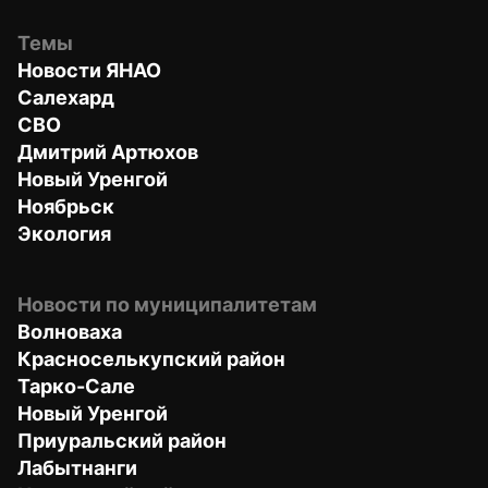
Темы
Новости ЯНАО
Салехард
СВО
Дмитрий Артюхов
Новый Уренгой
Ноябрьск
Экология
Новости по муниципалитетам
Волноваха
Красноселькупский район
Тарко-Сале
Новый Уренгой
Приуральский район
Лабытнанги