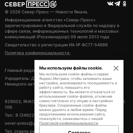
© 
2026
 Север-Пресс — Новости Ямала.
Информационное агентство «Север-Пресс» 
зарегистрировано в Федеральной службе по надзору в 
сфере связи, информационных технологий и массовых 
коммуникаций (Роскомнадзор) 09 июля 2013 года
Свидетельство о регистрации ИА № ФС77-54686
Политика конфиденциальности.
Мы используем файлы cookie.
Главный редактор — А.Л. Поздеев
Мы используем cookie-файлы и сервис
Учредитель: Департамент внутренней политики Ямало-
Яндекс.Метрика, чтобы запомнить ваши
настройки, анализировать посещаемость и
Ненецкого автономного округа
работу сайта, повышать его
эффективность. Вы можете отказаться от
использования cookie-файлов, отключив
самостоятельно эту опцию в настройках
629003, ЯНАО, Салехард, мкр. Богдана Кнунянца, д.1, каб. 
браузера. Сохраненные cookie-файлы
106
можно удалить в любое время. Перед
продолжением использования сайта,
Тел.: 8 (34922) 71262
пожалуйста, ознакомьтесь с нашей
sever-press@yamal-media.ru
Политикой конфиденциальности
.
Тел. отдела рекламы: 8 (34922) 42728
Согласен