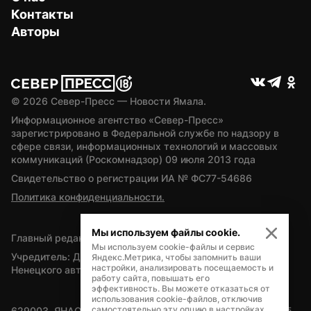
Контакты
Авторы
© 
2026
 Север-Пресс — Новости Ямала.
Информационное агентство «Север-Пресс» 
зарегистрировано в Федеральной службе по надзору в 
сфере связи, информационных технологий и массовых 
коммуникаций (Роскомнадзор) 09 июля 2013 года
Свидетельство о регистрации ИА № ФС77-54686
Политика конфиденциальности.
Мы используем файлы cookie.
Главный редактор — А.Л. Поздеев
Мы используем cookie-файлы и сервис
Учредитель: Департамент внутренней политики Ямало-
Яндекс.Метрика, чтобы запомнить ваши
настройки, анализировать посещаемость и
Ненецкого автономного округа
работу сайта, повышать его
эффективность. Вы можете отказаться от
использования cookie-файлов, отключив
самостоятельно эту опцию в настройках
629003, ЯНАО, Салехард, мкр. Богдана Кнунянца, д.1, каб. 