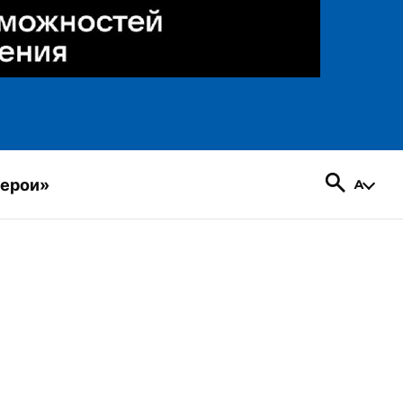
герои»