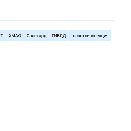
ТП
ХМАО
Салехард
ГИБДД
госавтоинспекция