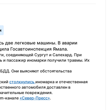
и
ь две легковые машины. В аварии 
щила Госавтоинспекция Ямала.
и, соединяющей Сургут и Салехард. При 
ь и пассажир иномарки получили травмы. Их 
ИБДД. Они выясняют обстоятельства 
ский 
столкнулись 
иномарка и отечественная 
ественного автомобиля доставлен в 
начительные повреждения.
am-канале 
«Север-Пресс»
.