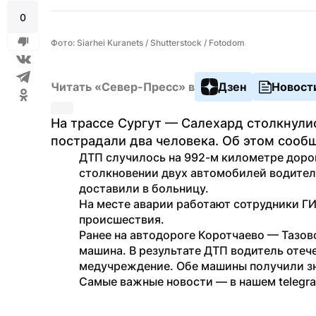
0
Фото: Siarhei Kuranets / Shutterstock / Fotodom
Читать «Север-Пресс» в
Дзен
Новост
На трассе Сургут — Салехард столкнулис
пострадали два человека. Об этом сооб
ДТП случилось на 992-м километре дорог
столкновении двух автомобилей водител
доставили в больницу.
На месте аварии работают сотрудники Г
происшествия.
Ранее на автодороге Коротчаево — Тазов
машина. В результате ДТП водитель отеч
медучреждение. Обе машины получили з
Самые важные новости — в нашем telegr