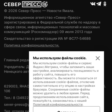
© 
2026
 Север-Пресс — Новости Ямала.
Информационное агентство «Север-Пресс» 
зарегистрировано в Федеральной службе по надзору в 
сфере связи, информационных технологий и массовых 
коммуникаций (Роскомнадзор) 09 июля 2013 года
Свидетельство о регистрации ИА № ФС77-54686
Политика конфиденциальности.
Мы используем файлы cookie.
Главный редактор — А.Л. Поздеев
Мы используем cookie-файлы и сервис
Учредитель: Департамент внутренней политики Ямало-
Яндекс.Метрика, чтобы запомнить ваши
настройки, анализировать посещаемость и
Ненецкого автономного округа
работу сайта, повышать его
эффективность. Вы можете отказаться от
использования cookie-файлов, отключив
самостоятельно эту опцию в настройках
629003, ЯНАО, Салехард, мкр. Богдана Кнунянца, д.1, каб. 
браузера. Сохраненные cookie-файлы
106
можно удалить в любое время. Перед
продолжением использования сайта,
Тел.: 8 (34922) 71262
пожалуйста, ознакомьтесь с нашей
sever-press@yamal-media.ru
Политикой конфиденциальности
.
Тел. отдела рекламы: 8 (34922) 42728