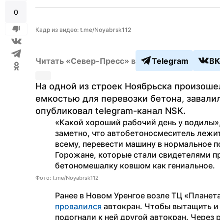
0
Кадр из видео: t.me/Noyabrsk112
Читать «Север-Пресс» в
Telegram
ВК
На одной из строек Ноябрьска произоше
емкостью для перевозки бетона, завалила
опубликовал telegram-канал NSK.
«Какой хороший рабочий день у водилы»
заметно, что автобетоносмеситель лежит 
всему, перевести машину в нормальное п
Горожане, которые стали свидетелями п
бетономешалку ковшом как гениальное.
Фото: t.me/Noyabrsk112
провалился
 автокран. Чтобы вытащить и
подогнали к ней другой автокран. Через 