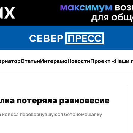
ернатор
Статьи
Интервью
Новости
Проект «Наши 
лка потеряла равновесие
на колеса перевернувшуюся бетономешалку