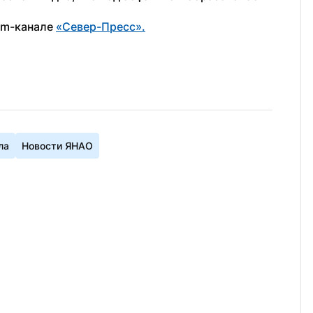
am-канале 
«Север-Пресс».
ла
Новости ЯНАО