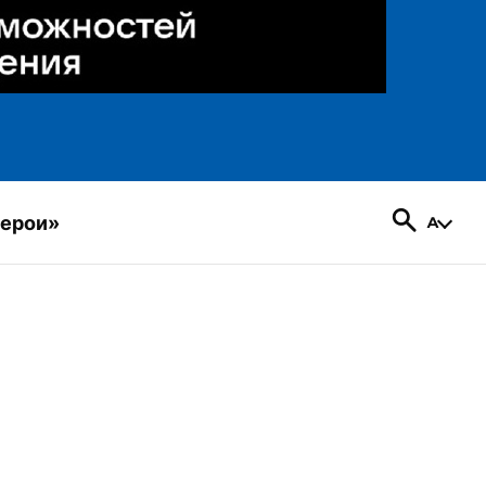
герои»