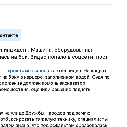
онтакте
л инцидент. Машина, оборудованная 
сь на бок. Видео попало в соцсети, пост 
, — 
прокомментировал
 автор видео. На кадрах 
на боку в карьере, заполненном водой. Судя по 
оложение должен помочь экскаватор. 
роисшествия, оценили решение поднять 
Ранее в Новом Уренгое возле ТЦ «Планета» на улице Дружбы Народов под землю 
 отбуксировать тяжелую технику, специалисты 
разлом видно, что под асфальтом образовалась 