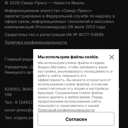
© 
2026
 Север-Пресс — Новости Ямала.
Информационное агентство «Север-Пресс» 
зарегистрировано в Федеральной службе по надзору в 
сфере связи, информационных технологий и массовых 
коммуникаций (Роскомнадзор) 09 июля 2013 года
Свидетельство о регистрации ИА № ФС77-54686
Политика конфиденциальности.
Мы используем файлы cookie.
Главный редактор — А.Л. Поздеев
Мы используем cookie-файлы и сервис
Учредитель: Департамент внутренней политики Ямало-
Яндекс.Метрика, чтобы запомнить ваши
настройки, анализировать посещаемость и
Ненецкого автономного округа
работу сайта, повышать его
эффективность. Вы можете отказаться от
использования cookie-файлов, отключив
самостоятельно эту опцию в настройках
629003, ЯНАО, Салехард, мкр. Богдана Кнунянца, д.1, каб. 
браузера. Сохраненные cookie-файлы
106
можно удалить в любое время. Перед
продолжением использования сайта,
Тел.: 8 (34922) 71262
пожалуйста, ознакомьтесь с нашей
sever-press@yamal-media.ru
Политикой конфиденциальности
.
Тел. отдела рекламы: 8 (34922) 42728
Согласен