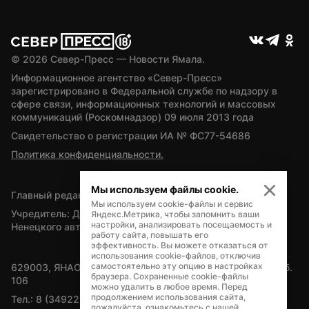
© 
2026
 Север-Пресс — Новости Ямала.
Информационное агентство «Север-Пресс» 
зарегистрировано в Федеральной службе по надзору в 
сфере связи, информационных технологий и массовых 
коммуникаций (Роскомнадзор) 09 июля 2013 года
Свидетельство о регистрации ИА № ФС77-54686
Политика конфиденциальности.
Мы используем файлы cookie.
Главный редактор — А.Л. Поздеев
Мы используем cookie-файлы и сервис
Учредитель: Департамент внутренней политики Ямало-
Яндекс.Метрика, чтобы запомнить ваши
настройки, анализировать посещаемость и
Ненецкого автономного округа
работу сайта, повышать его
эффективность. Вы можете отказаться от
использования cookie-файлов, отключив
самостоятельно эту опцию в настройках
629003, ЯНАО, Салехард, мкр. Богдана Кнунянца, д.1, каб. 
браузера. Сохраненные cookie-файлы
106
можно удалить в любое время. Перед
продолжением использования сайта,
Тел.: 8 (34922) 71262
пожалуйста, ознакомьтесь с нашей