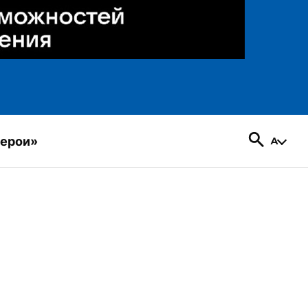
герои»