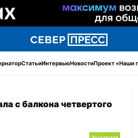
ернатор
Статьи
Интервью
Новости
Проект «Наши 
ла с балкона четвертого 
Эксклюзив