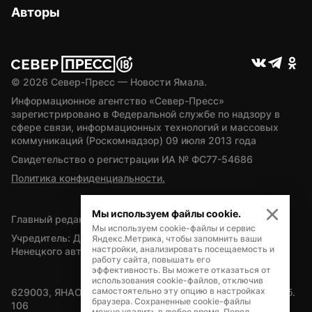
Авторы
© 
2026
 Север-Пресс — Новости Ямала.
Информационное агентство «Север-Пресс» 
зарегистрировано в Федеральной службе по надзору в 
сфере связи, информационных технологий и массовых 
коммуникаций (Роскомнадзор) 09 июля 2013 года
Свидетельство о регистрации ИА № ФС77-54686
Политика конфиденциальности.
Мы используем файлы cookie.
Главный редактор — А.Л. Поздеев
Мы используем cookie-файлы и сервис
Учредитель: Департамент внутренней политики Ямало-
Яндекс.Метрика, чтобы запомнить ваши
настройки, анализировать посещаемость и
Ненецкого автономного округа
работу сайта, повышать его
эффективность. Вы можете отказаться от
использования cookie-файлов, отключив
самостоятельно эту опцию в настройках
629003, ЯНАО, Салехард, мкр. Богдана Кнунянца, д.1, каб. 
браузера. Сохраненные cookie-файлы
106
можно удалить в любое время. Перед