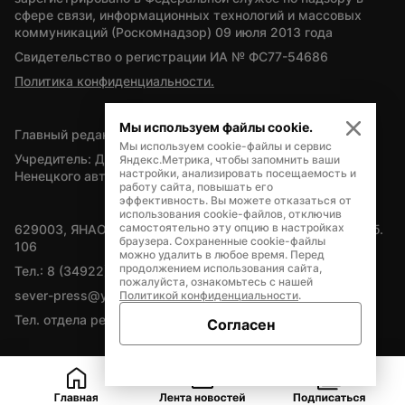
сфере связи, информационных технологий и массовых 
коммуникаций (Роскомнадзор) 09 июля 2013 года
Свидетельство о регистрации ИА № ФС77-54686
Политика конфиденциальности.
Мы используем файлы cookie.
Главный редактор — А.Л. Поздеев
Мы используем cookie-файлы и сервис
Учредитель: Департамент внутренней политики Ямало-
Яндекс.Метрика, чтобы запомнить ваши
настройки, анализировать посещаемость и
Ненецкого автономного округа
работу сайта, повышать его
эффективность. Вы можете отказаться от
использования cookie-файлов, отключив
самостоятельно эту опцию в настройках
629003, ЯНАО, Салехард, мкр. Богдана Кнунянца, д.1, каб. 
браузера. Сохраненные cookie-файлы
106
можно удалить в любое время. Перед
продолжением использования сайта,
Тел.: 8 (34922) 71262
пожалуйста, ознакомьтесь с нашей
sever-press@yamal-media.ru
Политикой конфиденциальности
.
Тел. отдела рекламы: 8 (34922) 42728
Согласен