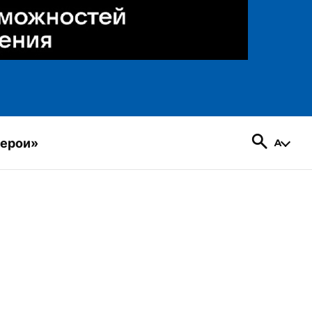
герои»