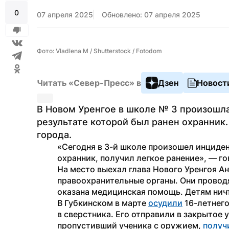
0
07 апреля 2025
Обновлено: 07 апреля 2025
Фото: Vladlena M / Shutterstock / Fotodom
Читать «Север-Пресс» в
Дзен
Новост
В Новом Уренгое в школе № 3 произошла
результате которой был ранен охранник
города.
«Сегодня в 3-й школе произошел инциде
охранник, получил легкое ранение», — го
На место выехал глава Нового Уренгоя Ан
правоохранительные органы. Они проводя
оказана медицинская помощь. Детям ничт
В Губкинском в марте 
осудили
 16-летнег
в сверстника. Его отправили в закрытое 
пропустивший ученика с оружием, 
получ