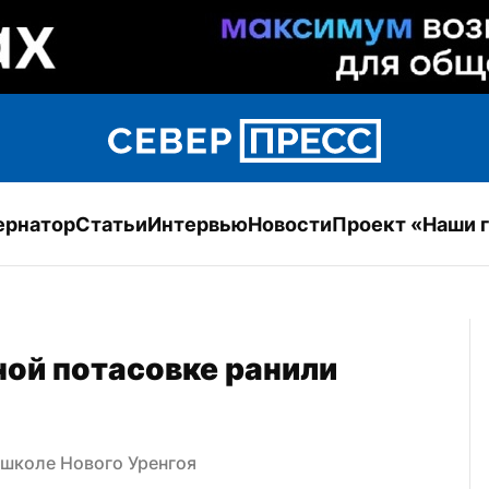
ернатор
Статьи
Интервью
Новости
Проект «Наши 
ой потасовке ранили 
 школе Нового Уренгоя