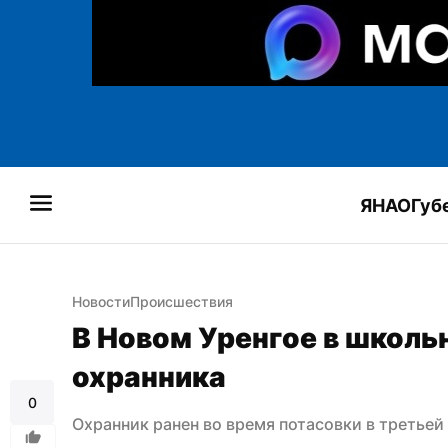
ЯНАО
Губ
Новости
Происшествия
В Новом Уренгое в школьн
охранника
0
Охранник ранен во время потасовки в третьей