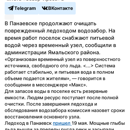
Telegram
ВКонтакте
В Панаевске продолжают очищать 
поврежденный ледоходом водозабор. На 
время работ поселок снабжают питьевой 
водой через временный узел, сообщили в 
администрации Ямальского района.
«Организован временный узел из поверхностного 
источника, свободного ото льда. <...> Система 
работает стабильно, и питьевая вода в полном 
объеме подается жителям», — говорится в 
сообщении в мессенджере «Макс».
Для запасов воды в поселке есть резервные 
емкости. Людям ресурс поступает после полной 
очистки. После завершения ледохода и 
обследования водозабора комиссия назовет сроки 
восстановления основного узла.
Ледоход в Панаевск 
пришел 
19 мая. Мощные глыбы 
льда вышли за пределы русла реки и засыпали 