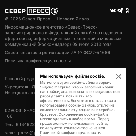
© 
2026
 Север-Пресс — Новости Ямала.
Информационное агентство «Север-Пресс» 
зарегистрировано в Федеральной службе по надзору в 
сфере связи, информационных технологий и массовых 
коммуникаций (Роскомнадзор) 09 июля 2013 года
Свидетельство о регистрации ИА № ФС77-54686
Политика конфиденциальности.
Мы используем файлы cookie.
Главный редактор — А.Л. Поздеев
Мы используем cookie-файлы и сервис
Учредитель: Департамент внутренней политики Ямало-
Яндекс.Метрика, чтобы запомнить ваши
настройки, анализировать посещаемость и
Ненецкого автономного округа
работу сайта, повышать его
эффективность. Вы можете отказаться от
использования cookie-файлов, отключив
самостоятельно эту опцию в настройках
629003, ЯНАО, Салехард, мкр. Богдана Кнунянца, д.1, каб. 
браузера. Сохраненные cookie-файлы
106
можно удалить в любое время. Перед
продолжением использования сайта,
Тел.: 8 (34922) 71262
пожалуйста, ознакомьтесь с нашей
sever-press@yamal-media.ru
Политикой конфиденциальности
.