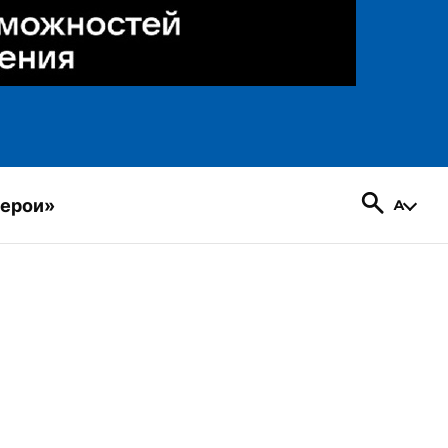
герои»