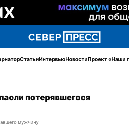
ернатор
Статьи
Интервью
Новости
Проект «Наши 
пасли потерявшегося 
павшего мужчину