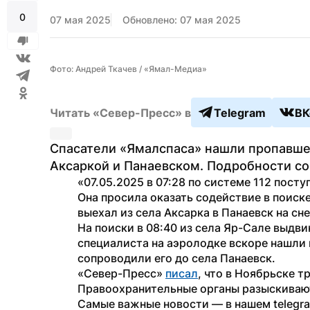
0
07 мая 2025
Обновлено: 07 мая 2025
Фото: Андрей Ткачев / «Ямал-Медиа»
Читать «Север-Пресс» в
Telegram
ВК
Спасатели «Ямалспаса» нашли пропавше
Аксаркой и Панаевском. Подробности с
«07.05.2025 в 07:28 по системе 112 пост
Она просила оказать содействие в поиске
выехал из села Аксарка в Панаевск на сн
На поиски в 08:40 из села Яр-Сале выдви
специалиста на аэролодке вскоре нашли 
сопроводили его до села Панаевск.
«Север-Пресс» 
писал
, что в Ноябрьске т
Правоохранительные органы разыскиваю
Самые важные новости — в нашем telegr