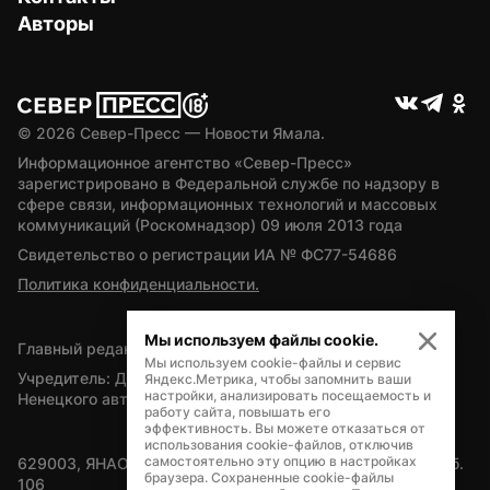
Авторы
© 
2026
 Север-Пресс — Новости Ямала.
Информационное агентство «Север-Пресс» 
зарегистрировано в Федеральной службе по надзору в 
сфере связи, информационных технологий и массовых 
коммуникаций (Роскомнадзор) 09 июля 2013 года
Свидетельство о регистрации ИА № ФС77-54686
Политика конфиденциальности.
Мы используем файлы cookie.
Главный редактор — А.Л. Поздеев
Мы используем cookie-файлы и сервис
Учредитель: Департамент внутренней политики Ямало-
Яндекс.Метрика, чтобы запомнить ваши
настройки, анализировать посещаемость и
Ненецкого автономного округа
работу сайта, повышать его
эффективность. Вы можете отказаться от
использования cookie-файлов, отключив
самостоятельно эту опцию в настройках
629003, ЯНАО, Салехард, мкр. Богдана Кнунянца, д.1, каб. 
браузера. Сохраненные cookie-файлы
106