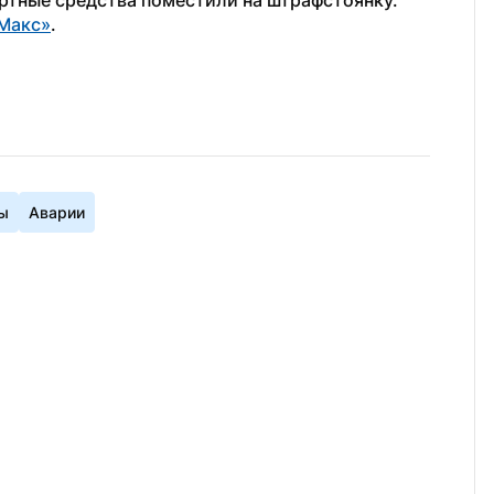
ртные средства поместили на штрафстоянку.
Макс»
.
ы
Аварии