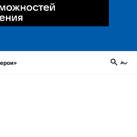
герои»