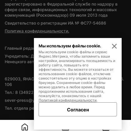
зарегистрировано в Федеральной службе по надзору в 
сфере связи, информационных технологий и массовых 
коммуникаций (Роскомнадзор) 09 июля 2013 года
Свидетельство о регистрации ИА № ФС77-54686
Политика конфиденциальности.
Мы используем файлы cookie.
Главный редактор — А.Л. Поздеев
Мы используем cookie-файлы и сервис
Учредитель: Департамент внутренней политики Ямало-
Яндекс.Метрика, чтобы запомнить ваши
настройки, анализировать посещаемость и
Ненецкого автономного округа
работу сайта, повышать его
эффективность. Вы можете отказаться от
использования cookie-файлов, отключив
самостоятельно эту опцию в настройках
629003, ЯНАО, Салехард, мкр. Богдана Кнунянца, д.1, каб. 
браузера. Сохраненные cookie-файлы
106
можно удалить в любое время. Перед
продолжением использования сайта,
Тел.: 8 (34922) 71262
пожалуйста, ознакомьтесь с нашей
sever-press@yamal-media.ru
Политикой конфиденциальности
.
Тел. отдела рекламы: 8 (34922) 42728
Согласен