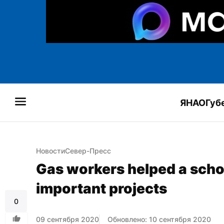
ЯНАО
Губ
Новости
Север-Пресс
Gas workers helped a school
important projects
0
09 сентября 2020
Обновлено: 10 сентября 2020