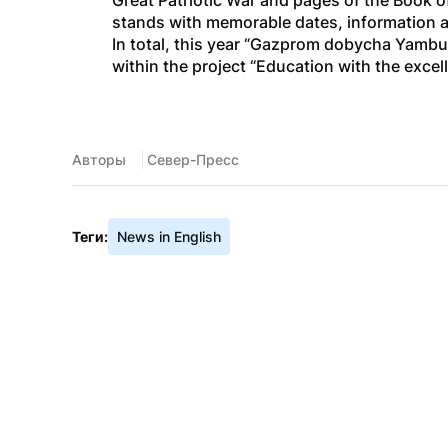
Great Patriotic War and pages of the Book of
stands with memorable dates, information ab
In total, this year “Gazprom dobycha Yamburg
within the project “Education with the excell
Авторы
 Север-Пресс
Теги:
News in English