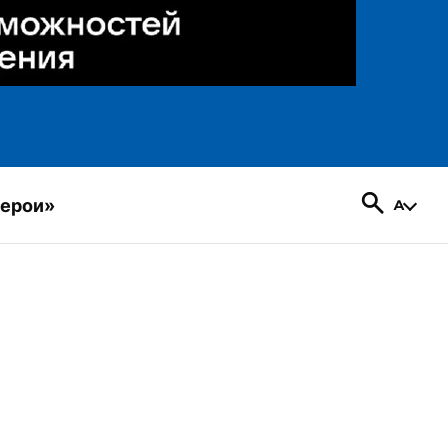
герои»