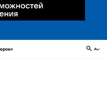
герои»