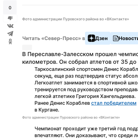
0
Фото администрации Пуровского района во «ВКонтакте»
Читать «Север-Пресс» в
Дзен
Новост
В Переславле-Залесском прошел чемпион
километров. Он собрал атлетов от 35 до
Таркосалинский спортсмен Денис Корабле
секунд, еще раз подтвердив статус абсо
Легкоатлет занимается в спортивной шко
тренируется под руководством преподав
легкой атлетике Григория Хангельдиева.
Ранее Денис Кораблев 
стал победителем
в Кургане.
Фото администрации Пуровского района во «ВКонтакте»
Чемпионат проходит уже третий год подря
впечатляют. Они доказывают, что среди л