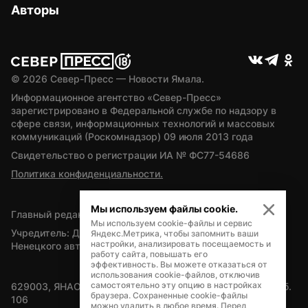
Авторы
© 
2026
 Север-Пресс — Новости Ямала.
Информационное агентство «Север-Пресс» 
зарегистрировано в Федеральной службе по надзору в 
сфере связи, информационных технологий и массовых 
коммуникаций (Роскомнадзор) 09 июля 2013 года
Свидетельство о регистрации ИА № ФС77-54686
Политика конфиденциальности.
Мы используем файлы cookie.
Главный редактор — А.Л. Поздеев
Мы используем cookie-файлы и сервис
Учредитель: Департамент внутренней политики Ямало-
Яндекс.Метрика, чтобы запомнить ваши
настройки, анализировать посещаемость и
Ненецкого автономного округа
работу сайта, повышать его
эффективность. Вы можете отказаться от
использования cookie-файлов, отключив
самостоятельно эту опцию в настройках
629003, ЯНАО, Салехард, мкр. Богдана Кнунянца, д.1, каб. 
браузера. Сохраненные cookie-файлы
106
можно удалить в любое время. Перед