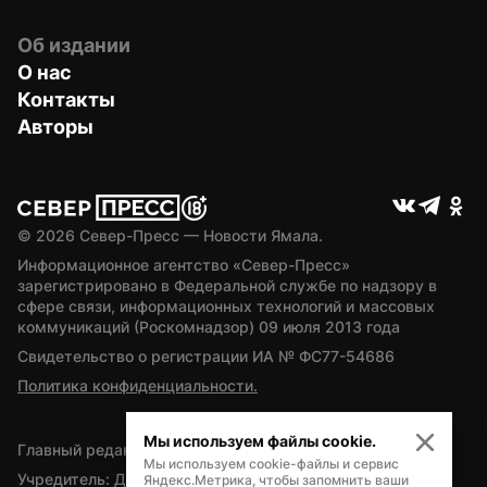
Об издании
О нас
Контакты
Авторы
© 
2026
 Север-Пресс — Новости Ямала.
Информационное агентство «Север-Пресс» 
зарегистрировано в Федеральной службе по надзору в 
сфере связи, информационных технологий и массовых 
коммуникаций (Роскомнадзор) 09 июля 2013 года
Свидетельство о регистрации ИА № ФС77-54686
Политика конфиденциальности.
Мы используем файлы cookie.
Главный редактор — А.Л. Поздеев
Мы используем cookie-файлы и сервис
Учредитель: Департамент внутренней политики Ямало-
Яндекс.Метрика, чтобы запомнить ваши