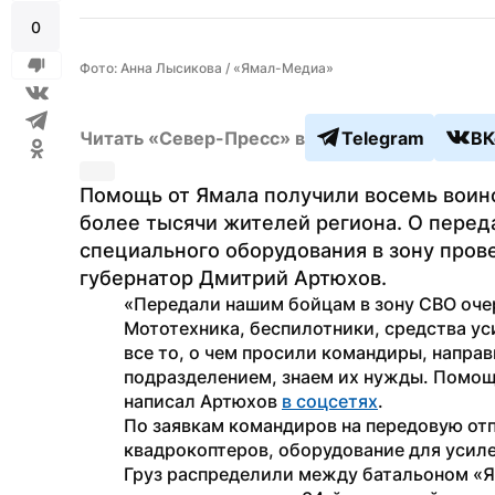
0
Фото: Анна Лысикова / «Ямал-Медиа»
Читать «Север-Пресс» в
Telegram
ВК
Помощь от Ямала получили восемь воинск
более тысячи жителей региона. О переда
специального оборудования в зону пров
губернатор Дмитрий Артюхов.
«Передали нашим бойцам в зону СВО очер
Мототехника, беспилотники, средства ус
все то, о чем просили командиры, направ
подразделением, знаем их нужды. Помощь
написал Артюхов 
в соцсетях
.
По заявкам командиров на передовую отп
квадрокоптеров, оборудование для усиле
Груз распределили между батальоном «Я