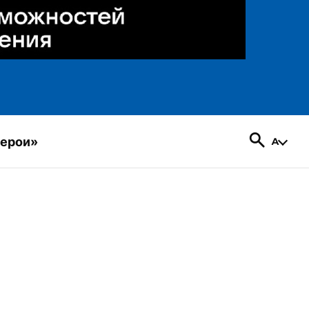
герои»