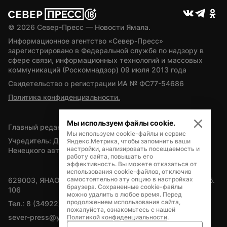
© 
2026
 Север-Пресс — Новости Ямала.
Информационное агентство «Север-Пресс» 
зарегистрировано в Федеральной службе по надзору в 
сфере связи, информационных технологий и массовых 
коммуникаций (Роскомнадзор) 09 июля 2013 года
Свидетельство о регистрации ИА № ФС77-54686
Политика конфиденциальности.
Мы используем файлы cookie.
Главный редактор — А.Л. Поздеев
Мы используем cookie-файлы и сервис
Учредитель: Департамент внутренней политики Ямало-
Яндекс.Метрика, чтобы запомнить ваши
настройки, анализировать посещаемость и
Ненецкого автономного округа
работу сайта, повышать его
эффективность. Вы можете отказаться от
использования cookie-файлов, отключив
самостоятельно эту опцию в настройках
629003, ЯНАО, Салехард, мкр. Богдана Кнунянца, д.1, каб. 
браузера. Сохраненные cookie-файлы
106
можно удалить в любое время. Перед
продолжением использования сайта,
Тел.: 8 (34922) 71262
пожалуйста, ознакомьтесь с нашей
sever-press@yamal-media.ru
Политикой конфиденциальности
.