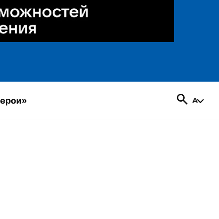
герои»