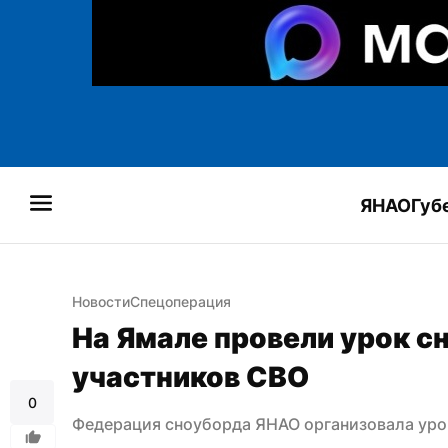
ЯНАО
Губ
Новости
Спецоперация
На Ямале провели урок сн
участников СВО
0
Федерация сноуборда ЯНАО организовала уро