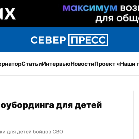
ернатор
Статьи
Интервью
Новости
Проект «Наши 
оубординга для детей 
ки для детей бойцов СВО