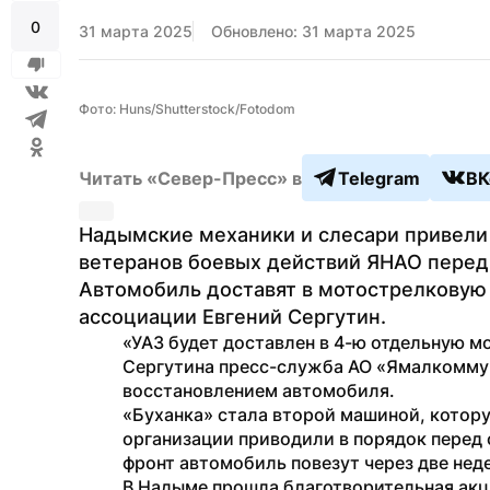
0
31 марта 2025
Обновлено: 31 марта 2025
Фото: Huns/Shutterstock/Fotodom
Читать «Север-Пресс» в
Telegram
ВК
Надымские механики и слесари привели 
ветеранов боевых действий ЯНАО перед 
Автомобиль доставят в мотострелковую 
ассоциации Евгений Сергутин.
«УАЗ будет доставлен в 4-ю отдельную м
Сергутина пресс-служба АО «Ямалкоммун
восстановлением автомобиля.
«Буханка» стала второй машиной, котор
организации приводили в порядок перед 
фронт автомобиль повезут через две нед
В Надыме прошла благотворительная акци