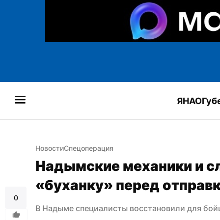
ЯНАО
Губ
Новости
Спецоперация
Надымские механики и сл
«буханку» перед отправк
0
В Надыме специалисты восстановили для бой