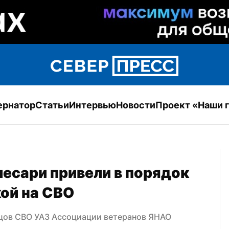
ернатор
Статьи
Интервью
Новости
Проект «Наши 
есари привели в порядок 
ой на СВО
цов СВО УАЗ Ассоциации ветеранов ЯНАО