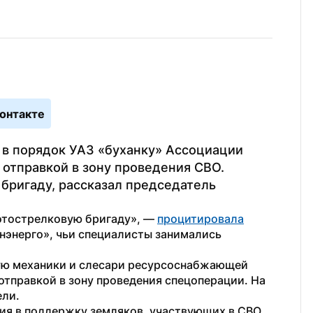
онтакте
в порядок УАЗ «буханку» Ассоциации 
отправкой в зону проведения СВО. 
бригаду, рассказал председатель 
отострелковую бригаду», — 
процитировала
энерго», чьи специалисты занимались 
ую механики и слесари ресурсоснабжающей 
отправкой в зону проведения спецоперации. На 
ели.
я в поддержку земляков, участвующих в СВО. 