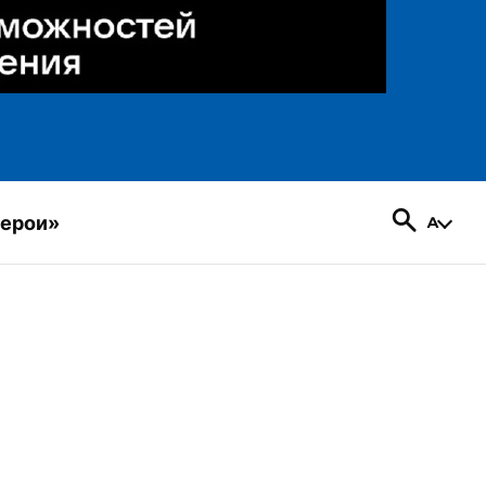
герои»