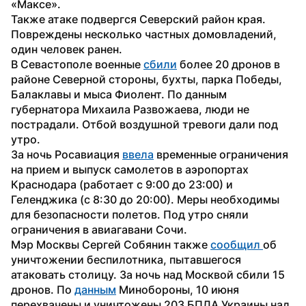
«Максе».
Также атаке подвергся Северский район края. 
Повреждены несколько частных домовладений, 
один человек ранен.
В Севастополе военные 
сбили
 более 20 дронов в 
районе Северной стороны, бухты, парка Победы, 
Балаклавы и мыса Фиолент. По данным 
губернатора Михаила Развожаева, люди не 
пострадали. Отбой воздушной тревоги дали под 
утро.
За ночь Росавиация 
ввела
 временные ограничения 
на прием и выпуск самолетов в аэропортах 
Краснодара (работает с 9:00 до 23:00) и 
Геленджика (с 8:30 до 20:00). Меры необходимы 
для безопасности полетов. Под утро сняли 
ограничения в авиагавани Сочи.
Мэр Москвы Сергей Собянин также 
сообщил 
об 
уничтожении беспилотника, пытавшегося 
атаковать столицу. За ночь над Москвой сбили 15 
дронов. По 
данным
 Минобороны, 10 июня 
перехвачены и уничтожены 203 БПЛА Украины над 