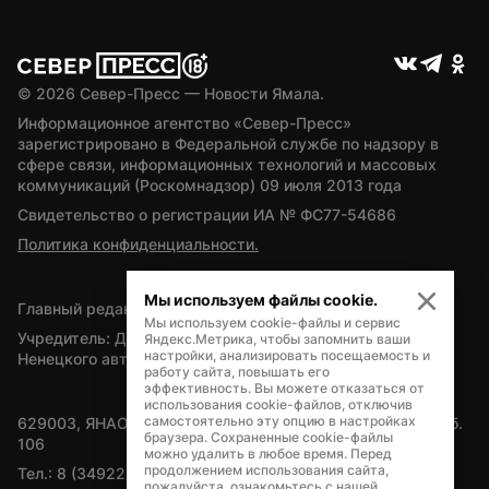
© 
2026
 Север-Пресс — Новости Ямала.
Информационное агентство «Север-Пресс» 
зарегистрировано в Федеральной службе по надзору в 
сфере связи, информационных технологий и массовых 
коммуникаций (Роскомнадзор) 09 июля 2013 года
Свидетельство о регистрации ИА № ФС77-54686
Политика конфиденциальности.
Мы используем файлы cookie.
Главный редактор — А.Л. Поздеев
Мы используем cookie-файлы и сервис
Учредитель: Департамент внутренней политики Ямало-
Яндекс.Метрика, чтобы запомнить ваши
настройки, анализировать посещаемость и
Ненецкого автономного округа
работу сайта, повышать его
эффективность. Вы можете отказаться от
использования cookie-файлов, отключив
самостоятельно эту опцию в настройках
629003, ЯНАО, Салехард, мкр. Богдана Кнунянца, д.1, каб. 
браузера. Сохраненные cookie-файлы
106
можно удалить в любое время. Перед
продолжением использования сайта,
Тел.: 8 (34922) 71262
пожалуйста, ознакомьтесь с нашей