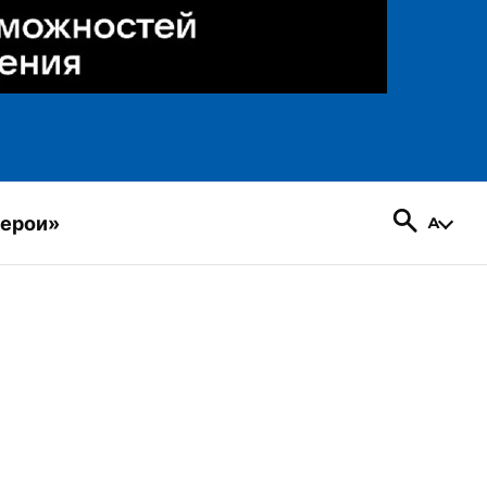
герои»