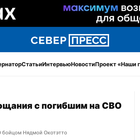
ернатор
Статьи
Интервью
Новости
Проект «Наши 
ощания с погибшим на СВО 
О бойцом Нядмой Окотэтто