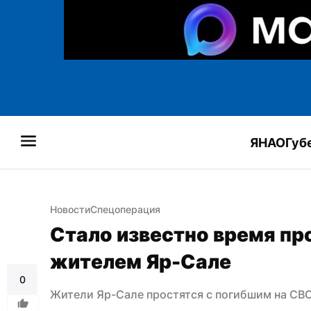
ЯНАО
Губ
Новости
Спецоперация
Стало известно время пр
жителем Яр-Сале
0
Жители Яр-Сале простятся с погибшим на СВ