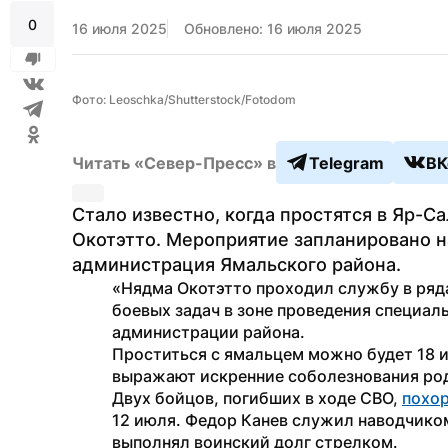
0
16 июля 2025
Обновлено: 16 июля 2025
Фото: Leoschka/Shutterstock/Fotodom
Читать «Север-Пресс» в
Telegram
ВК
Стало известно, когда простятся в Яр-С
Окотэтто. Мероприятие запланировано н
администрация Ямальского района.
«Нядма Окотэтто проходил службу в ряд
боевых задач в зоне проведения специал
администрации района.
Проститься с ямальцем можно будет 18 и
выражают искренние соболезнования ро
Двух бойцов, погибших в ходе СВО, 
похо
12 июля. Федор Канев служил наводчиком
выполнял воинский долг стрелком.