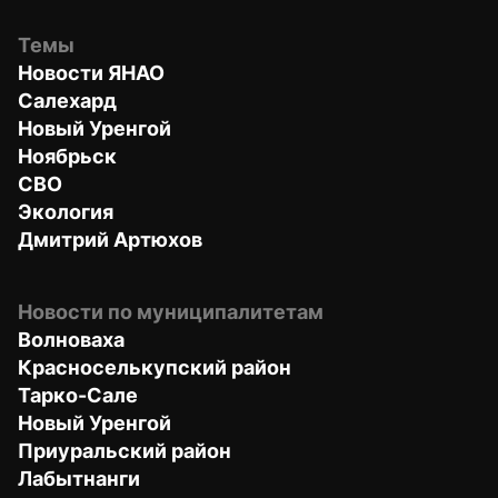
Темы
Новости ЯНАО
Салехард
Новый Уренгой
Ноябрьск
СВО
Экология
Дмитрий Артюхов
Новости по муниципалитетам
Волноваха
Красноселькупский район
Тарко-Сале
Новый Уренгой
Приуральский район
Лабытнанги