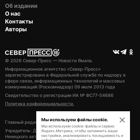
Об издании
О нас
Контакты
Авторы
© 
2026
 Север-Пресс — Новости Ямала.
Информационное агентство «Север-Пресс» 
зарегистрировано в Федеральной службе по надзору в 
сфере связи, информационных технологий и массовых 
коммуникаций (Роскомнадзор) 09 июля 2013 года
Свидетельство о регистрации ИА № ФС77-54686
Политика конфиденциальности.
Мы используем файлы cookie.
Главный редактор — А.Л. Поздеев
Мы используем cookie-файлы и сервис
Учредитель: Департамент внутренней политики Ямало-
Яндекс.Метрика, чтобы запомнить ваши
настройки, анализировать посещаемость и
Ненецкого автономного округа