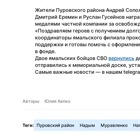
Жители Пуровского района Андрей Сопол
Дмитрий Еремин и Руслан Гусейнов награ
медалями частной компании за освобожд
«Поздравляем героев с получением долг
координаторы ямальского филиала проко
поддержки и готовы помочь с оформлени
в фонде.
Двое ямальских бойцов СВО 
вернулись
 д
отправились к мемориальной доске, уста
Самые важные новости — в нашем telegr
Авторы
Юлия Кепко
Теги:
Пуровский район
Надым
Муравленко
На