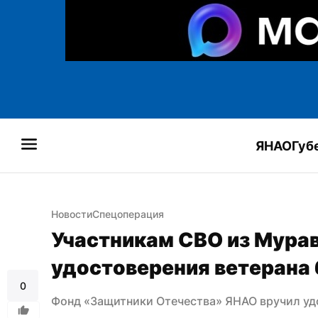
ЯНАО
Губ
Новости
Спецоперация
Участникам СВО из Мурав
удостоверения ветерана
0
Фонд «Защитники Отечества» ЯНАО вручил уд