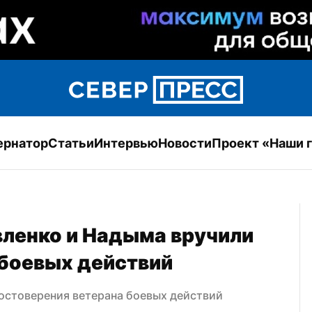
ернатор
Статьи
Интервью
Новости
Проект «Наши 
ленко и Надыма вручили 
 боевых действий
остоверения ветерана боевых действий