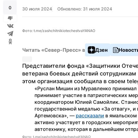
0
30 июля 2024
Обновлено: 31 июля 2024
Фото: t.me/zashchitnikiotechestvaYANAO
Читать «Север-Пресс» в
Дзен
Новост
Представители фонда «Защитники Отечес
ветерана боевых действий сотрудникам 
этом организация сообщила в своем tele
«Руслан Мишин из Муравленко принимал у
принимает участие в патриотических мер
координатором Юлией Самойлик. Станис
государственной медалью «За отвагу», и
Артемовска», — 
рассказали
 в ямальском
активно участвует в городских мероприя
автотехнику, которая в дальнейшем отпр
Фото: t.me/zashchitnikiotechestvaYANAO