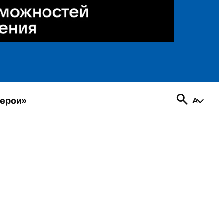
герои»