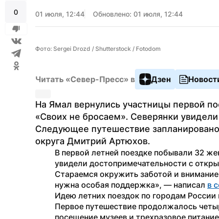
0
01 июля, 12:44
Обновлено: 01 июля, 12:44
Фото: Sergei Drozd / Shutterstock / Fotodom
Читать «Север-Пресс» в
Дзен
Новост
На Ямал вернулись участницы первой п
«Своих не бросаем». Северянки увидели 
Следующее путешествие запланировано 
округа Дмитрий Артюхов.
В первой летней поездке побывали 32 же
увидели достопримечательности с открыто
Стараемся окружить заботой и вниманием
нужна особая поддержка», — написал 
в 
Идею летних поездок по городам России 
Первое путешествие продолжалось четыре
посещение музеев и трехразовое питани