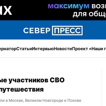
ернатор
Статьи
Интервью
Новости
Проект «Наши 
е участников СВО 
 путешествия
ли в Москве, Великом Новгороде и Пскове