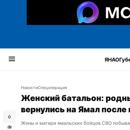
ЯНАО
Губ
Новости
Спецоперация
Женский батальон: родны
вернулись на Ямал после
0
Жены и матери ямальских бойцов СВО побыва