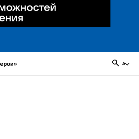
герои»