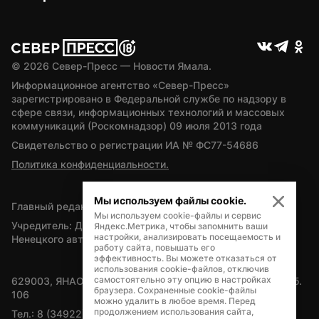
© 
2026
 Север-Пресс — Новости Ямала.
Информационное агентство «Север-Пресс» 
зарегистрировано в Федеральной службе по надзору в 
сфере связи, информационных технологий и массовых 
коммуникаций (Роскомнадзор) 09 июля 2013 года
Свидетельство о регистрации ИА № ФС77-54686
Политика конфиденциальности.
Мы используем файлы cookie.
Главный редактор — А.Л. Поздеев
Мы используем cookie-файлы и сервис
Учредитель: Департамент внутренней политики Ямало-
Яндекс.Метрика, чтобы запомнить ваши
настройки, анализировать посещаемость и
Ненецкого автономного округа
работу сайта, повышать его
эффективность. Вы можете отказаться от
использования cookie-файлов, отключив
самостоятельно эту опцию в настройках
629003, ЯНАО, Салехард, мкр. Богдана Кнунянца, д.1, каб. 
браузера. Сохраненные cookie-файлы
106
можно удалить в любое время. Перед
продолжением использования сайта,
Тел.: 8 (34922) 71262