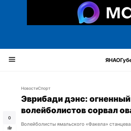
ЯНАО
Губ
Новости
Спорт
Эврибади дэнс: огненный
волейболистов сорвал ов
0
Волейболисты ямальского «Факела» станцева