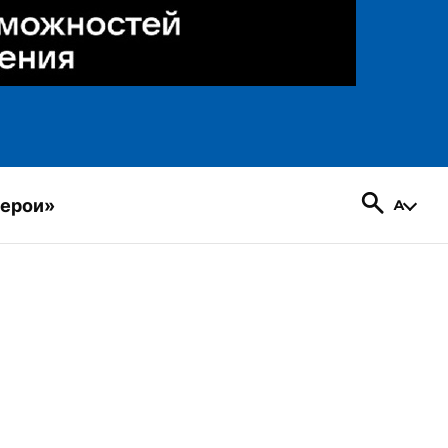
герои»