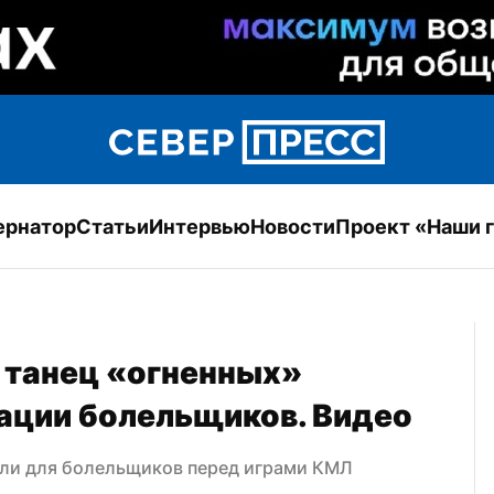
ернатор
Статьи
Интервью
Новости
Проект «Наши 
 танец «огненных» 
ации болельщиков. Видео
ли для болельщиков перед играми КМЛ