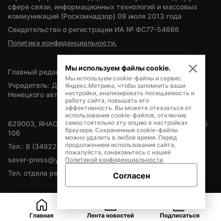
сфере связи, информационных технологий и массовых 
коммуникаций (Роскомнадзор) 09 июля 2013 года
Свидетельство о регистрации ИА № ФС77-54686
Политика конфиденциальности.
Мы используем файлы cookie.
Главный редактор — А.Л. Поздеев
Мы используем cookie-файлы и сервис
Учредитель: Департамент внутренней политики Ямало-
Яндекс.Метрика, чтобы запомнить ваши
настройки, анализировать посещаемость и
Ненецкого автономного округа
работу сайта, повышать его
эффективность. Вы можете отказаться от
использования cookie-файлов, отключив
самостоятельно эту опцию в настройках
629003, ЯНАО, Салехард, мкр. Богдана Кнунянца, д.1, каб. 
браузера. Сохраненные cookie-файлы
106
можно удалить в любое время. Перед
продолжением использования сайта,
Тел.: 8 (34922) 71262
пожалуйста, ознакомьтесь с нашей
sever-press@yamal-media.ru
Политикой конфиденциальности
.
Тел. отдела рекламы: 8 (34922) 42728
Согласен