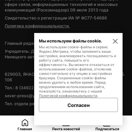
сфере связи, информационных технологий и массовых 
коммуникаций (Роскомнадзор) 09 июля 2013 года
Свидетельство о регистрации ИА № ФС77-54686
Политика конфиденциальности.
Мы используем файлы cookie.
Главный редактор — А.Л. Поздеев
Мы используем cookie-файлы и сервис
Учредитель: Департамент внутренней политики Ямало-
Яндекс.Метрика, чтобы запомнить ваши
настройки, анализировать посещаемость и
Ненецкого автономного округа
работу сайта, повышать его
эффективность. Вы можете отказаться от
использования cookie-файлов, отключив
самостоятельно эту опцию в настройках
629003, ЯНАО, Салехард, мкр. Богдана Кнунянца, д.1, каб. 
браузера. Сохраненные cookie-файлы
106
можно удалить в любое время. Перед
продолжением использования сайта,
Тел.: 8 (34922) 71262
пожалуйста, ознакомьтесь с нашей
sever-press@yamal-media.ru
Политикой конфиденциальности
.
Тел. отдела рекламы: 8 (34922) 42728
Согласен