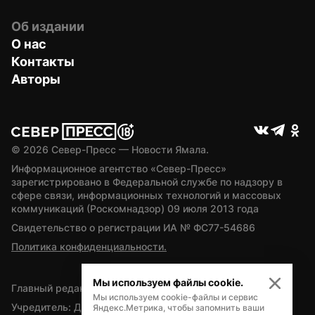
Об издании
О нас
Контакты
Авторы
© 
2026
 Север-Пресс — Новости Ямала.
Информационное агентство «Север-Пресс» 
зарегистрировано в Федеральной службе по надзору в 
сфере связи, информационных технологий и массовых 
коммуникаций (Роскомнадзор) 09 июля 2013 года
Свидетельство о регистрации ИА № ФС77-54686
Политика конфиденциальности.
Мы используем файлы cookie.
Главный редактор — А.Л. Поздеев
Мы используем cookie-файлы и сервис
Учредитель: Департамент внутренней политики Ямало-
Яндекс.Метрика, чтобы запомнить ваши