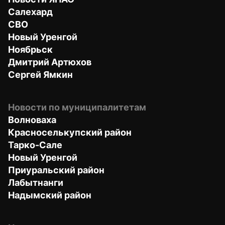
Салехард
СВО
Новый Уренгой
Ноябрьск
Дмитрий Артюхов
Сергей Ямкин
Новости по муниципалитетам
Волноваха
Красноселькупский район
Тарко-Сале
Новый Уренгой
Приуральский район
Лабытнанги
Надымский район