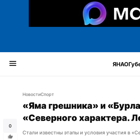
ЯНАО
Губ
Новости
Спорт
«Яма грешника» и «Бурла
«Северного характера. Л
0
Стали известны этапы и условия участия в «С