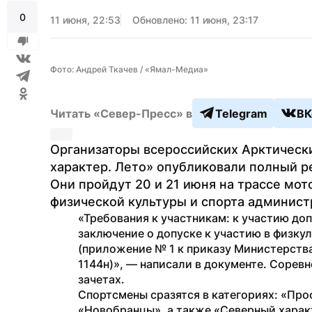
0
11 июня, 22:53
Обновлено: 11 июня, 23:17
Фото: Андрей Ткачев / «Ямал-Медиа»
Читать «Север-Пресс» в
Telegram
ВК
Организаторы всероссийских Арктическ
характер. Лето» опубликовали полный ре
Они пройдут 20 и 21 июня на трассе мот
физической культуры и спорта админист
«Требования к участникам: к участию до
заключение о допуске к участию в физку
(приложение № 1 к приказу Министерства
1144н)», — написали в документе. Соревн
зачетах. 
Спортсмены сразятся в категориях: «Про
«Новобранцы», а также «Северный характ