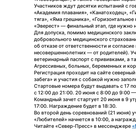
Участников ждут десятки испытаний с г
«Академия плавания», «Канатоходец», «Г
тяга», «Яма грешника», «Горизонтальное 
«Эверест» — финальный этап, где нужно 
Для допуска, помимо медицинского заклю
добровольного медицинского страхования
об отказе от ответственности и согласие
несовершеннолетних — от родителей). У
ветеринарный паспорт с прививками, а та
Агрессивных, больных, беременных и кор
Регистрация проходит на сайте северный-
забега» и участия с собакой нужно запо
Стартовые номера будут выдавать с 17 по
с 12:00 до 21:00. 20 июня с 8:00 до 9:00
Командный зачет стартует 20 июня в 9 ут
17:00. Награждение будет в 18:30.
Во второй день соревнований (21 июня) уч
«Любителей» начнется в 10:00, а награжд
Читайте «Север-Пресс» в мессенджере 
«