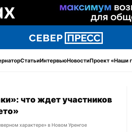
ернатор
Статьи
Интервью
Новости
Проект «Наши 
ки»: что ждет участников 
ето»
еверном характере» в Новом Уренгое