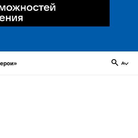
герои»