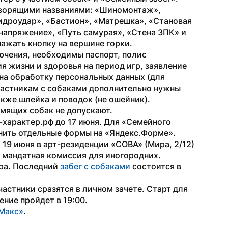
оворящими названиями: «Шиномонтаж», 
идроудар», «Бастион», «Матрешка», «Становая 
напряжение», «Путь самурая», «Стена ЗПК» и 
нажать кнопку на вершине горки.
чения, необходимы паспорт, полис 
 жизни и здоровья на период игр, заявление 
 на обработку персональных данных (для 
частникам с собаками дополнительно нужны 
кже шлейка и поводок (не ошейник). 
мящих собак не допускают.
характер.рф до 17 июня. Для «Семейного 
лнить отдельные формы на «Яндекс.Форме». 
 19 июня в арт-резиденции «СОВА» (Мира, 2/12) 
 — мандатная комиссия для иногородних.
ра. Последний 
забег с собаками
 состоится в 
астники сразятся в личном зачете. Старт для 
ение пройдет в 19:00.
Макс»
. 