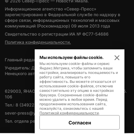
© 
2026
 Север-Пресс — Новости Ямала.
Информационное агентство «Север-Пресс» 
зарегистрировано в Федеральной службе по надзору в 
сфере связи, информационных технологий и массовых 
коммуникаций (Роскомнадзор) 09 июля 2013 года
Свидетельство о регистрации ИА № ФС77-54686
Политика конфиденциальности.
Мы используем файлы cookie.
Главный редактор — А.Л. Поздеев
Мы используем cookie-файлы и сервис
Учредитель: Департамент внутренней политики Ямало-
Яндекс.Метрика, чтобы запомнить ваши
настройки, анализировать посещаемость и
Ненецкого автономного округа
работу сайта, повышать его
эффективность. Вы можете отказаться от
использования cookie-файлов, отключив
самостоятельно эту опцию в настройках
629003, ЯНАО, Салехард, мкр. Богдана Кнунянца, д.1, каб. 
браузера. Сохраненные cookie-файлы
106
можно удалить в любое время. Перед
продолжением использования сайта,
Тел.: 8 (34922) 71262
пожалуйста, ознакомьтесь с нашей
sever-press@yamal-media.ru
Политикой конфиденциальности
.
Тел. отдела рекламы: 8 (34922) 42728
Согласен