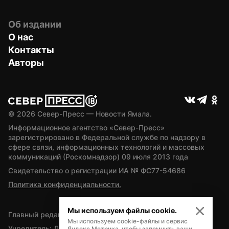
Об издании
О нас
Контакты
Авторы
© 
2026
 Север-Пресс — Новости Ямала.
Информационное агентство «Север-Пресс» 
зарегистрировано в Федеральной службе по надзору в 
сфере связи, информационных технологий и массовых 
коммуникаций (Роскомнадзор) 09 июля 2013 года
Свидетельство о регистрации ИА № ФС77-54686
Политика конфиденциальности.
Мы используем файлы cookie.
Главный редактор — А.Л. Поздеев
Мы используем cookie-файлы и сервис
Учредитель: Департамент внутренней политики Ямало-
Яндекс.Метрика, чтобы запомнить ваши