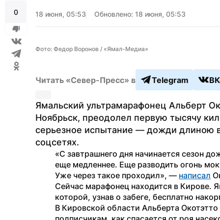
0
18 июня, 05:53
Обновлено: 18 июня, 05:53
Фото: Федор Воронов / «Ямал-Медиа»
Читать «Север-Пресс» в
Telegram
ВК
Ямальский ультрамарафонец Альберт Око
Ноябрьск, преодолел первую тысячу кил
серьезное испытание — дожди длиною в 
соцсетях.
«С завтрашнего дня начинается сезон до
еще медленнее. Еще разводить огонь мок
Уже через такое проходил», — 
написал
 О
Сейчас марафонец находится в Кирове. Ям
которой, узнав о забеге, бесплатно нако
В Кировской области Альберта Окотэтто 
подписчикам, как спасается от роя насе