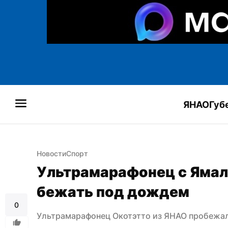
ЯНАО
Губ
Новости
Спорт
Ультрамарафонец с Ямала
бежать под дождем
0
Ультрамарафонец Окотэтто из ЯНАО пробежа