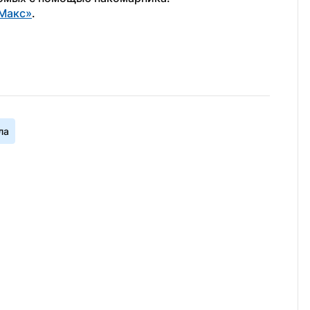
Макс»
.
ла