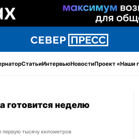
ернатор
Статьи
Интервью
Новости
Проект «Наши 
 готовится неделю 
л первую тысячу километров