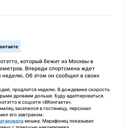
онтакте
тэтто, который бежит из Москвы в 
ометров. Впереди спортсмена ждет 
неделю. Об этом он сообщил в своих 
ждей, продлится неделю. В дождевике скорость 
рыми дровами дольше. Буду адаптироваться. 
котэтто в соцсети «ВКонтакте».
алец заселился в гостиницу, персонал 
рмил его завтраком.
атаковала
 мошка. Марафонец показывал 
комых с помощью накомарника.