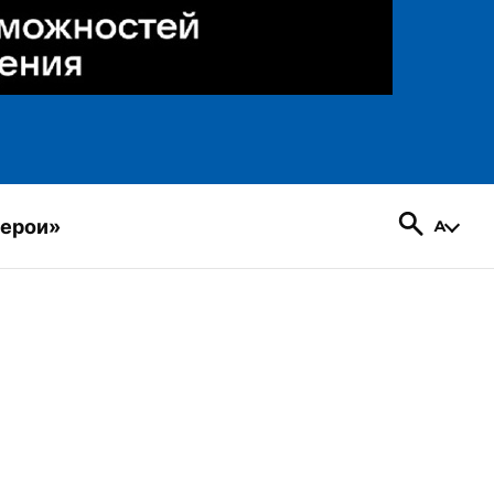
герои»