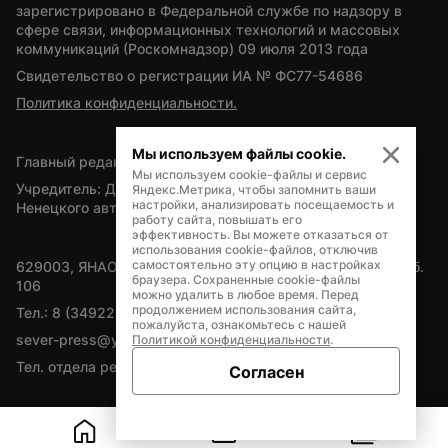
зарегистрировано в Федеральной службе по надзору в 
сфере связи, информационных технологий и массовых 
коммуникаций (Роскомнадзор) 09 июля 2013 года
Свидетельство о регистрации ИА № ФС77-54686
Политика конфиденциальности.
Мы используем файлы cookie.
Главный редактор — А.Л. Поздеев
Мы используем cookie-файлы и сервис
Учредитель: Департамент внутренней политики Ямало-
Яндекс.Метрика, чтобы запомнить ваши
настройки, анализировать посещаемость и
Ненецкого автономного округа
работу сайта, повышать его
эффективность. Вы можете отказаться от
использования cookie-файлов, отключив
самостоятельно эту опцию в настройках
629003, ЯНАО, Салехард, мкр. Богдана Кнунянца, д.1, каб. 
браузера. Сохраненные cookie-файлы
106
можно удалить в любое время. Перед
продолжением использования сайта,
Тел.: 8 (34922) 71262
пожалуйста, ознакомьтесь с нашей
sever-press@yamal-media.ru
Политикой конфиденциальности
.
Тел. отдела рекламы: 8 (34922) 42728
Согласен