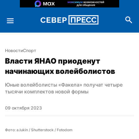
Новости
Спорт
Власти ЯНАО приоденут 
начинающих волейболистов
Юные волейболисты «Факела» получат четыре 
тысячи комплектов новой формы
09 октября 2023
Фото: a.lukin / Shutterstock / Fotodom