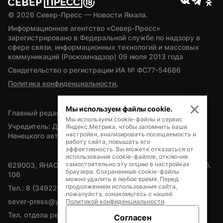
© 
2026
 Север-Пресс — Новости Ямала.
Информационное агентство «Север-Пресс» 
зарегистрировано в Федеральной службе по надзору в 
сфере связи, информационных технологий и массовых 
коммуникаций (Роскомнадзор) 09 июля 2013 года
Свидетельство о регистрации ИА № ФС77-54686
Политика конфиденциальности.
Мы используем файлы cookie.
Главный редактор — А.Л. Поздеев
Мы используем cookie-файлы и сервис
Учредитель: Департамент внутренней политики Ямало-
Яндекс.Метрика, чтобы запомнить ваши
настройки, анализировать посещаемость и
Ненецкого автономного округа
работу сайта, повышать его
эффективность. Вы можете отказаться от
использования cookie-файлов, отключив
самостоятельно эту опцию в настройках
629003, ЯНАО, Салехард, мкр. Богдана Кнунянца, д.1, каб. 
браузера. Сохраненные cookie-файлы
106
можно удалить в любое время. Перед
продолжением использования сайта,
Тел.: 8 (34922) 71262
пожалуйста, ознакомьтесь с нашей
sever-press@yamal-media.ru
Политикой конфиденциальности
.
Тел. отдела рекламы: 8 (34922) 42728
Согласен