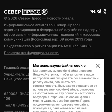
© 
2026
 Север-Пресс — Новости Ямала.
Информационное агентство «Север-Пресс» 
зарегистрировано в Федеральной службе по надзору в 
сфере связи, информационных технологий и массовых 
коммуникаций (Роскомнадзор) 09 июля 2013 года
Свидетельство о регистрации ИА № ФС77-54686
Политика конфиденциальности.
Мы используем файлы cookie.
Главный редактор — А.Л. Поздеев
Мы используем cookie-файлы и сервис
Учредитель: Департамент внутренней политики Ямало-
Яндекс.Метрика, чтобы запомнить ваши
настройки, анализировать посещаемость и
Ненецкого автономного округа
работу сайта, повышать его
эффективность. Вы можете отказаться от
использования cookie-файлов, отключив
самостоятельно эту опцию в настройках
629003, ЯНАО, Салехард, мкр. Богдана Кнунянца, д.1, каб. 
браузера. Сохраненные cookie-файлы
106
можно удалить в любое время. Перед
продолжением использования сайта,
Тел.: 8 (34922) 71262
пожалуйста, ознакомьтесь с нашей
sever-press@yamal-media.ru
Политикой конфиденциальности
.