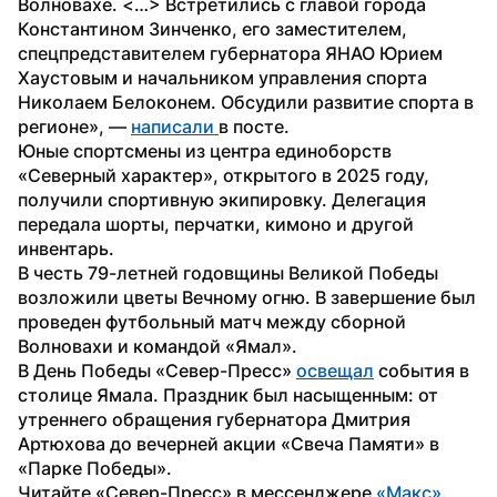
Волновахе. <…> Встретились с главой города 
Константином Зинченко, его заместителем, 
спецпредставителем губернатора ЯНАО Юрием 
Хаустовым и начальником управления спорта 
Николаем Белоконем. Обсудили развитие спорта в 
регионе», — 
написали 
в посте.
Юные спортсмены из центра единоборств 
«Северный характер», открытого в 2025 году, 
получили спортивную экипировку. Делегация 
передала шорты, перчатки, кимоно и другой 
инвентарь.
В честь 79-летней годовщины Великой Победы 
возложили цветы Вечному огню. В завершение был 
проведен футбольный матч между сборной 
Волновахи и командой «Ямал».
В День Победы «Север-Пресс» 
освещал
 события в 
столице Ямала. Праздник был насыщенным: от 
утреннего обращения губернатора Дмитрия 
Артюхова до вечерней акции «Свеча Памяти» в 
«Парке Победы».
Читайте «Север-Пресс» в мессенджере 
«Макс»
. 